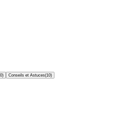
0
)
Conseils et Astuces
(
10
)