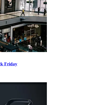
ck Friday