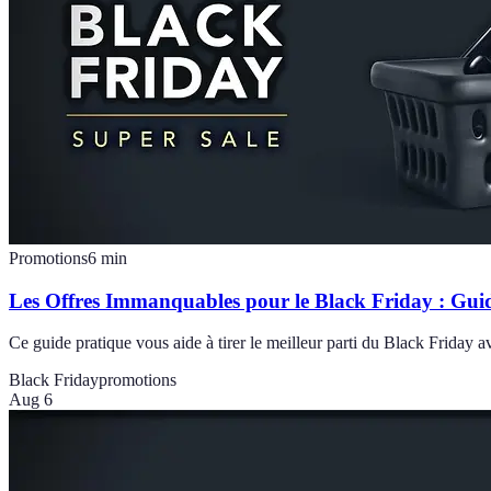
Promotions
6
min
Les Offres Immanquables pour le Black Friday : Gui
Ce guide pratique vous aide à tirer le meilleur parti du Black Friday a
Black Friday
promotions
Aug 6