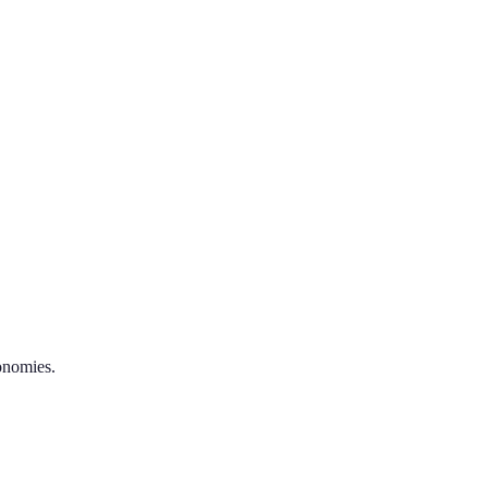
onomies.