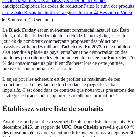
cashback
Planifiez vos achats
Soyez attentif aux ventes
anticipées
Exploitez les codes de réduction
Faites le suivi des produits
sur les sites
Récapitulatif des stratégies
Glossaire
📺 Ressource Vidéo
Sommaire
(
13
sections
)
Le
Black Friday
est un événement commercial instauré aux États-
Unis, qui a lieu le lendemain de la fête de Thanksgiving. C'est le
jour où de nombreux commerçants proposent des réductions
massives, attirant des millions d'acheteurs.
En 2023
, cette tradition
s'est étendue à plusieurs pays, entraînant une démocratisation des
pratiques promotionnelles. Selon une étude menée par
Forrester
, 76
% des consommateurs planifient d'acheter lors de cette journée,
preuve de son importance croissante.
L’enjeu pour les acheteurs est de profiter au maximum de ces
réductions tout en évitant de tomber dans le piège des achats
impulsifs. C'est donc dans ce contexte que nous vous présentons des
stratégies efficaces pour capturer les meilleures promotions!
Établissez votre liste de souhaits
Avant le grand jour, il est essentiel d’établir une liste de souhaits. En
décembre
2025
, un rapport de
UFC-Que Choisir
a révélé que 60 %
des consommateurs qui avaient une liste avaient réussi à dépenser 30