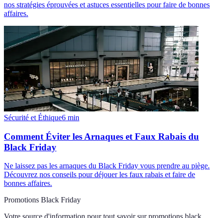
nos stratégies éprouvées et astuces essentielles pour faire de bonnes
affaires.
Sécurité et Éthique
6
min
Comment Éviter les Arnaques et Faux Rabais du
Black Friday
Ne laissez pas les arnaques du Black Friday vous prendre au piège.
Découvrez nos conseils pour déjouer les faux rabais et faire de
bonnes affaires.
Promotions Black Friday
Votre source d'information pour tout savoir sur
promotions black