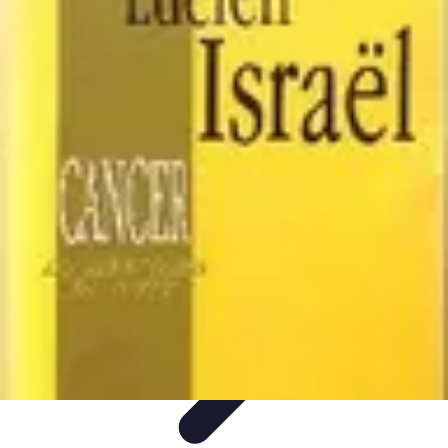
Promotions Black Friday
Promotions
Conseils d'Achats
Conseils et
Astuces
Tendances
Comparaison
Promotions Black Friday