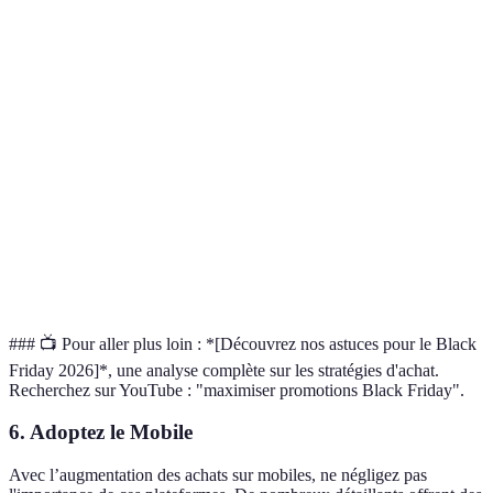
Magasin
Politique
30 jours
60 jours
30 jours
B est le
de retour
meilleur
Magasin
Frais de
5 EUR
Gratuits
10 EUR
B est le
port
meilleur
Options
Magasin
Visa,
PayPal,
de
Mastercard
B est le
Mastercard
Visa
paiement
meilleur
### 📺 Pour aller plus loin : *[Découvrez nos astuces pour le Black
Friday 2026]*, une analyse complète sur les stratégies d'achat.
Recherchez sur YouTube : "maximiser promotions Black Friday".
6. Adoptez le Mobile
Avec l’augmentation des achats sur mobiles, ne négligez pas