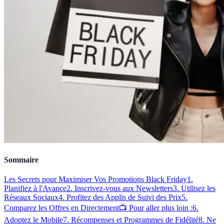
Sommaire
Les Secrets pour Maximiser Vos Promotions Black Friday
1.
Planifiez à l'Avance
2. Inscrivez-vous aux Newsletters
3. Utilisez les
Réseaux Sociaux
4. Profitez des Applis de Suivi des Prix
5.
Comparez les Offres en Directement
📺 Pour aller plus loin :
6.
Adoptez le Mobile
7. Récompenses et Programmes de Fidélité
8. Ne