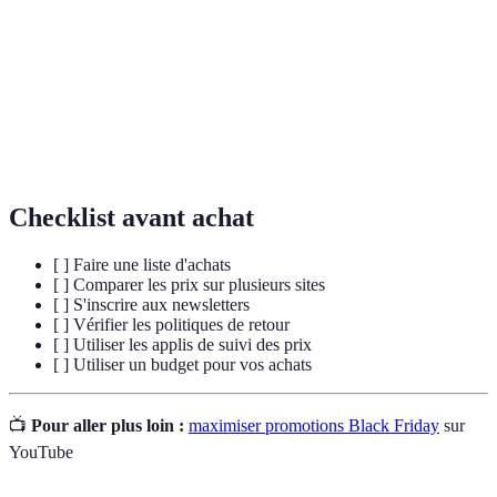
Friday
soldes et promotions massives.
Cyber
Le lundi suivant le Black Friday, dédié aux achats
Monday
en ligne avec des offres spéciales.
Programme
Système de récompenses offert par les détaillants
de fidélité
pour encourager la fidélisation des clients.
Checklist avant achat
[ ] Faire une liste d'achats
[ ] Comparer les prix sur plusieurs sites
[ ] S'inscrire aux newsletters
[ ] Vérifier les politiques de retour
[ ] Utiliser les applis de suivi des prix
[ ] Utiliser un budget pour vos achats
📺
Pour aller plus loin :
maximiser promotions Black Friday
sur
YouTube