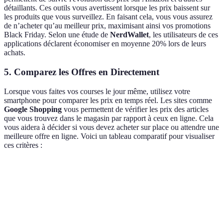
détaillants. Ces outils vous avertissent lorsque les prix baissent sur
les produits que vous surveillez. En faisant cela, vous vous assurez
de n’acheter qu’au meilleur prix, maximisant ainsi vos promotions
Black Friday. Selon une étude de
NerdWallet
, les utilisateurs de ces
applications déclarent économiser en moyenne 20% lors de leurs
achats.
5. Comparez les Offres en Directement
Lorsque vous faites vos courses le jour même, utilisez votre
smartphone pour comparer les prix en temps réel. Les sites comme
Google Shopping
vous permettent de vérifier les prix des articles
que vous trouvez dans le magasin par rapport à ceux en ligne. Cela
vous aidera à décider si vous devez acheter sur place ou attendre une
meilleure offre en ligne. Voici un tableau comparatif pour visualiser
ces critères :
Critère
Magasin A
Magasin B
Magasin C
Verdict
Magasin
Prix du
100 EUR
90 EUR
85 EUR
C est le
produit
meilleur