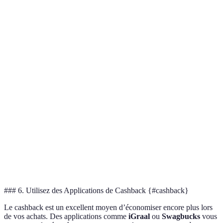
Critère
Option A
Option B
Option C
Verdict
Facilité
Très
A est le
Facile
Moyen
d'utilisation
facile
meilleur
Nombre
Très
A est le
Élevé
Moyen
d'offres
élevé
meilleur
Options de
C est le
Limité
Ample
Excellent
filtrage
meilleur
Manque
A et B
Support
Peu
Réactif
de
sont
client
réactif
réactivité
bons
### 6. Utilisez des Applications de Cashback {#cashback}
Le cashback est un excellent moyen d’économiser encore plus lors
de vos achats. Des applications comme
iGraal
ou
Swagbucks
vous