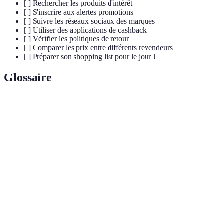
[ ] Rechercher les produits d'intérêt
[ ] S'inscrire aux alertes promotions
[ ] Suivre les réseaux sociaux des marques
[ ] Utiliser des applications de cashback
[ ] Vérifier les politiques de retour
[ ] Comparer les prix entre différents revendeurs
[ ] Préparer son shopping list pour le jour J
Glossaire
Terme
Définition
Black
Jour de promotions marquant le début des soldes
Friday
d'hiver, le lendemain de Thanksgiving aux États-Unis.
Remise d'une partie de l'argent dépensé lors d'un
Cashback
achat effectué via des plateformes de cashback.
Promotion temporaire, souvent pendant une courte
Vente
période, avec des réductions importantes sur des
flash
produits sélectionnés.