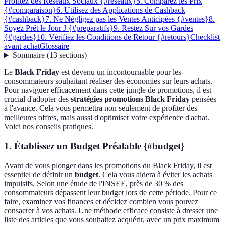
Profitez des Réseaux Sociaux {#reseaux}
5. Comparez les Prix
{#comparaison}
6. Utilisez des Applications de Cashback
{#cashback}
7. Ne Négligez pas les Ventes Anticipées {#ventes}
8.
Soyez Prêt le Jour J {#preparatifs}
9. Restez Sur vos Gardes
{#gardes}
10. Vérifiez les Conditions de Retour {#retours}
Checklist
avant achat
Glossaire
Sommaire
(
13
sections
)
Le
Black Friday
est devenu un incontournable pour les
consommateurs souhaitant réaliser des économies sur leurs achats.
Pour naviguer efficacement dans cette jungle de promotions, il est
crucial d'adopter des
stratégies promotions Black Friday
pensées
à l'avance. Cela vous permettra non seulement de profiter des
meilleures offres, mais aussi d'optimiser votre expérience d'achat.
Voici nos conseils pratiques.
1. Établissez un Budget Préalable {#budget}
Avant de vous plonger dans les promotions du Black Friday, il est
essentiel de définir un
budget
. Cela vous aidera à éviter les achats
impulsifs. Selon une étude de l'INSEE, près de 30 % des
consommateurs dépassent leur budget lors de cette période. Pour ce
faire, examinez vos finances et décidez combien vous pouvez
consacrer à vos achats. Une méthode efficace consiste à dresser une
liste des articles que vous souhaitez acquérir, avec un prix maximum