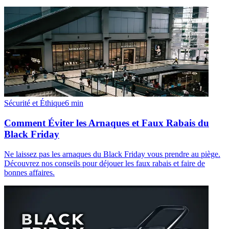
Sécurité et Éthique
6
min
Comment Éviter les Arnaques et Faux Rabais du
Black Friday
Ne laissez pas les arnaques du Black Friday vous prendre au piège.
Découvrez nos conseils pour déjouer les faux rabais et faire de
bonnes affaires.