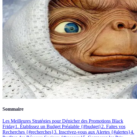
Sommaire
Les Meilleures Stratégies pour Dénicher des Promotions Black
Friday
1. Établissez un Budget Préalable {#budget}
2. Faites vos
Recherches {#recherches}
3. Inscrivez-vous aux Alertes {#alertes}
4.