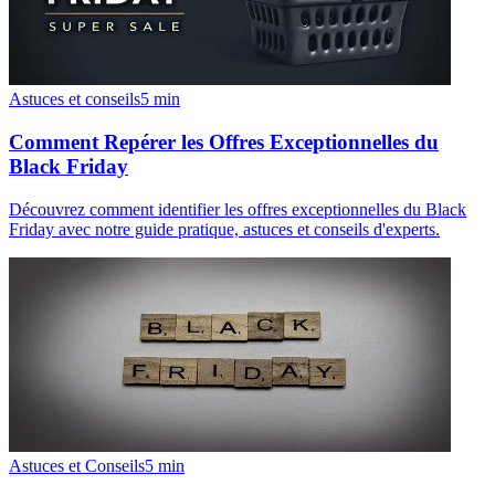
Astuces et conseils
5
min
Comment Repérer les Offres Exceptionnelles du
Black Friday
Découvrez comment identifier les offres exceptionnelles du Black
Friday avec notre guide pratique, astuces et conseils d'experts.
Astuces et Conseils
5
min