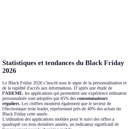
Cash Back
Non
Oui
Non
Oui
Fonctionnalités
Non
Non
Oui
Non
sociales
Coupons
Oui
Oui
Non
Oui
intégrés
Statistiques et tendances du Black Friday
2026
Le Black Friday 2026 s’inscrit sous le signe de la personnalisation et
de la rapidité d'accès aux informations. D’après une étude de
l’ADEME
, les applications qui permettent une expérience utilisateur
personnalisée sont adoptées par 85% des
consommateurs
réguliers
. Les chiffres montrent également que le secteur de
l'électronique reste leader, représentant près de 40% des achats du
Black Friday cette année.
L'utilisation des applications mobiles pour le suivi des offres a
quadruplé ces trois dernières années, un indicateur significatif de