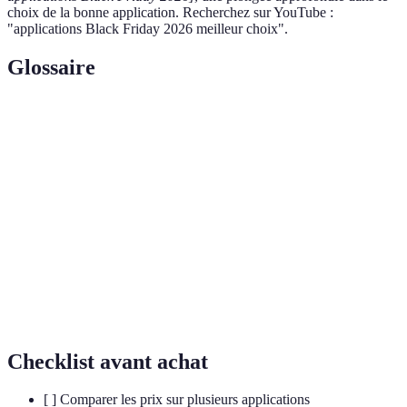
choix de la bonne application. Recherchez sur YouTube :
"applications Black Friday 2026 meilleur choix".
Glossaire
Terme
Définition
Remboursement partiel du montant dépensé,
Cash back
souvent en points ou en argent.
Prix en temps
Suivi dynamique des prix d’un produit, affiché
réel
à l’instant T.
Double
Sécurité renforcée demandant deux étapes de
authentification
vérification lors de la connexion.
Checklist avant achat
[ ] Comparer les prix sur plusieurs applications