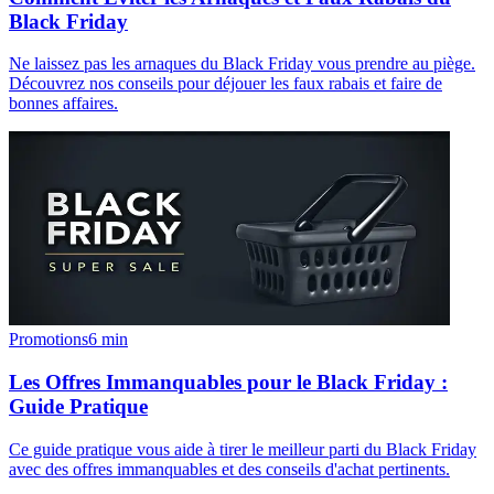
Black Friday
Ne laissez pas les arnaques du Black Friday vous prendre au piège.
Découvrez nos conseils pour déjouer les faux rabais et faire de
bonnes affaires.
Promotions
6
min
Les Offres Immanquables pour le Black Friday :
Guide Pratique
Ce guide pratique vous aide à tirer le meilleur parti du Black Friday
avec des offres immanquables et des conseils d'achat pertinents.