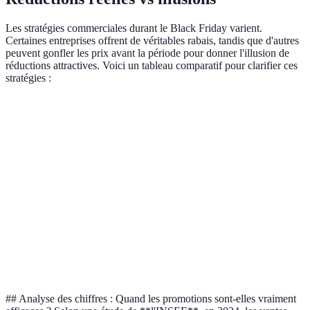
Les stratégies commerciales durant le Black Friday varient.
Certaines entreprises offrent de véritables rabais, tandis que d'autres
peuvent gonfler les prix avant la période pour donner l'illusion de
réductions attractives. Voici un tableau comparatif pour clarifier ces
stratégies :
Critère
Réduction Réelle
Réduction Illusoire
Str
Prix avant
Non modifié
Augmenté
Com
Rabais affiché
>30%
10-20%
Per
Avis
Positifs
Mitigés
Exp
consommateurs
Retour produit
Facile
Complexe
Sati
## Analyse des chiffres : Quand les promotions sont-elles vraiment