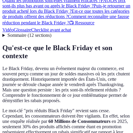
Quand les promotions sont-elles vraiment efficaces ?
FAQ
Les prix
sont-ils plus bas avant ou après le Black Friday ?
Puis-je retourner un
produit acheté lors du Black Friday ?
Est-ce que toutes les catégories
de produits offrent des réductions ?
Comment reconnaître une fausse
réduction pendant le Black Friday ?
📺 Ressource
Vidéo
Glossaire
Checklist avant achat
Sommaire
(
12
sections
)
Qu'est-ce que le Black Friday et son
contexte
Le Black Friday, devenu un événement majeur du commerce, est
souvent perçu comme un jour de soldes massives où les prix chutent
drastiquement. Historiquement importée des États-Unis, cette
journée se déroule chaque année le vendredi après Thanksgiving.
Mais une question persiste : les prix sont-ils réellement réduits ?
Comprendre le fonctionnement de ce jour emblématique permet de
démystifier les rabais proposés.
Le mot-clé "prix réduits Black Friday" revient sans cesse.
Cependant, les consommateurs doivent être vigilants. En effet, selon
une enquête réalisée par
60 Millions de Consommateurs
en 2025,
seulement 30% des produits affichés comme étant en promotion
présentaient effectivement un rabais significatif par rapport à leur