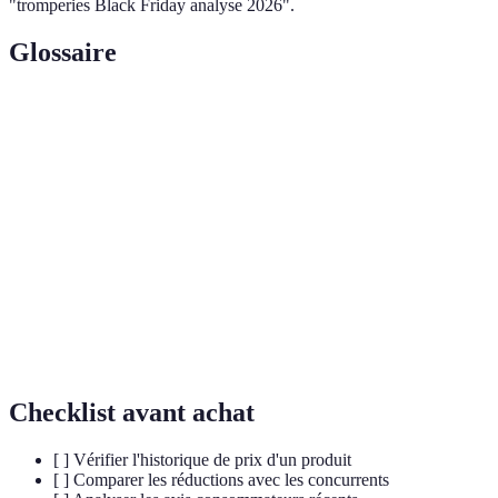
"tromperies Black Friday analyse 2026".
Glossaire
Terme
Définition
Black
Journée de soldes massifs ayant lieu le vendredi
Friday
après Thanksgiving.
Cyber
Lundi suivant le Black Friday, dédié aux
Monday
promotions sur internet.
Historique
Suivi des variations de prix d'un produit dans le
de prix
temps.
Checklist avant achat
[ ] Vérifier l'historique de prix d'un produit
[ ] Comparer les réductions avec les concurrents