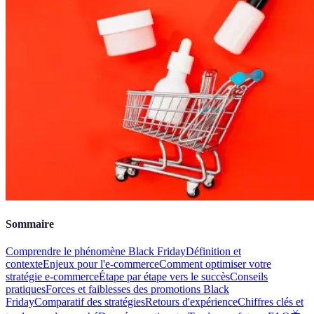
Sommaire
Comprendre le phénomène Black Friday
Définition et
contexte
Enjeux pour l'e-commerce
Comment optimiser votre
stratégie e-commerce
Étape par étape vers le succès
Conseils
pratiques
Forces et faiblesses des promotions Black
Friday
Comparatif des stratégies
Retours d'expérience
Chiffres clés et