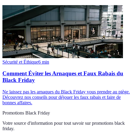
Sécurité et Éthique
6
min
Comment Éviter les Arnaques et Faux Rabais du
Black Friday
Ne laissez pas les arnaques du Black Friday vous prendre au piège.
Découvrez nos conseils pour déjouer les faux rabais et faire de
bonnes affaires.
Promotions Black Friday
Votre source d'information pour tout savoir sur
promotions black
friday
.