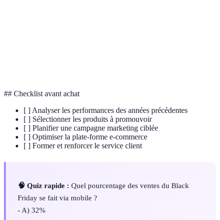
E-
Le commerce électronique, vente de produits et
commerce
services en ligne.
Réduction
Une méthode de promotion consistant à réduire un
en
certain pourcentage du prix initial d'un produit.
pourcentage
## Checklist avant achat
[ ] Analyser les performances des années précédentes
[ ] Sélectionner les produits à promouvoir
[ ] Planifier une campagne marketing ciblée
[ ] Optimiser la plate-forme e-commerce
[ ] Former et renforcer le service client
🧠 Quiz rapide :
Quel pourcentage des ventes du Black
Friday se fait via mobile ?
- A) 32%