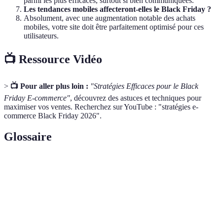
parmi les plus efficaces, surtout si bien communiquées.
Les tendances mobiles affecteront-elles le Black Friday ?
Absolument, avec une augmentation notable des achats
mobiles, votre site doit être parfaitement optimisé pour ces
utilisateurs.
📺 Ressource Vidéo
>
📺 Pour aller plus loin :
"Stratégies Efficaces pour le Black
Friday E-commerce"
, découvrez des astuces et techniques pour
maximiser vos ventes. Recherchez sur YouTube : "stratégies e-
commerce Black Friday 2026".
Glossaire
Terme
Définition
Une journée de promotions massives qui marque le
Black
début officiel de la période des achats de fin
Friday
d'année.