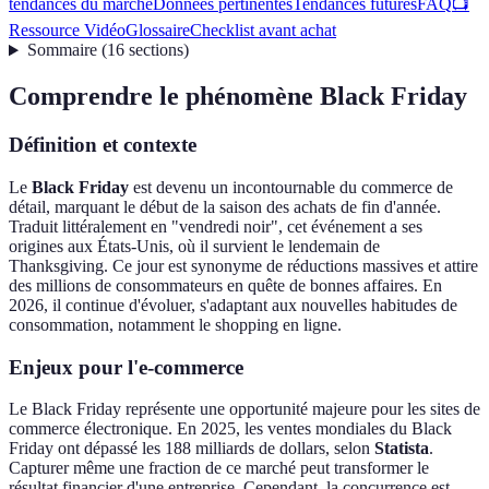
tendances du marché
Données pertinentes
Tendances futures
FAQ
📺
Ressource Vidéo
Glossaire
Checklist avant achat
Sommaire
(
16
sections
)
Comprendre le phénomène Black Friday
Définition et contexte
Le
Black Friday
est devenu un incontournable du commerce de
détail, marquant le début de la saison des achats de fin d'année.
Traduit littéralement en "vendredi noir", cet événement a ses
origines aux États-Unis, où il survient le lendemain de
Thanksgiving. Ce jour est synonyme de réductions massives et attire
des millions de consommateurs en quête de bonnes affaires. En
2026, il continue d'évoluer, s'adaptant aux nouvelles habitudes de
consommation, notamment le shopping en ligne.
Enjeux pour l'e-commerce
Le Black Friday représente une opportunité majeure pour les sites de
commerce électronique. En 2025, les ventes mondiales du Black
Friday ont dépassé les 188 milliards de dollars, selon
Statista
.
Capturer même une fraction de ce marché peut transformer le
résultat financier d'une entreprise. Cependant, la concurrence est