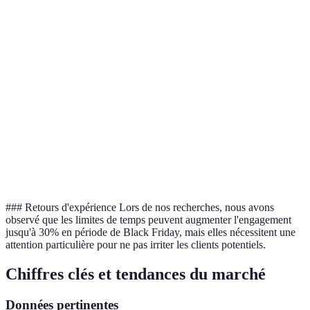
les marges,
Réductions en pourcentage
compréhensible,
moins
attractif
différenciant
Complexe à
Augmente le
gérer, besoin
Offres groupées
panier moyen
de
communication
Crée une
Peut frustrer,
Limite de temps
sensation
nécessite
d'urgence
gestion stricte
### Retours d'expérience Lors de nos recherches, nous avons
observé que les limites de temps peuvent augmenter l'engagement
jusqu'à 30% en période de Black Friday, mais elles nécessitent une
attention particulière pour ne pas irriter les clients potentiels.
Chiffres clés et tendances du marché
Données pertinentes