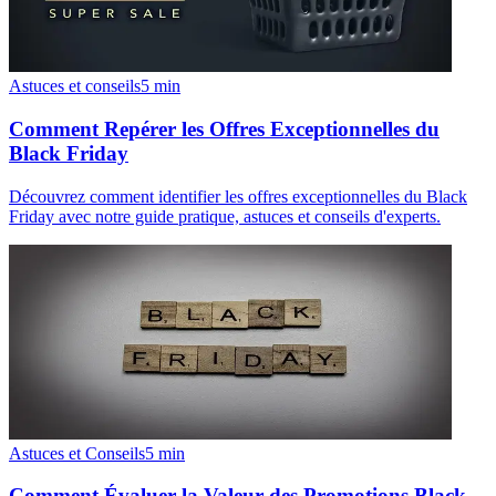
Astuces et conseils
5
min
Comment Repérer les Offres Exceptionnelles du
Black Friday
Découvrez comment identifier les offres exceptionnelles du Black
Friday avec notre guide pratique, astuces et conseils d'experts.
Astuces et Conseils
5
min
Comment Évaluer la Valeur des Promotions Black