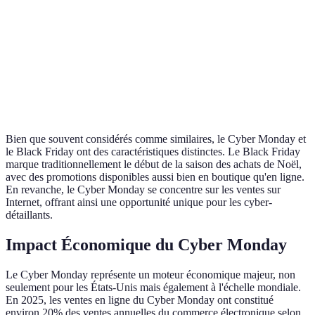
Origine
2005, USA
1952, USA
Plus récent
Type de
Technologie,
Varie selon
Tous types
réductions
mode
l'intérêt
Black Friday
Durée
1 jour
3-4 jours
plus long
Bien que souvent considérés comme similaires, le Cyber Monday et
le Black Friday ont des caractéristiques distinctes. Le Black Friday
marque traditionnellement le début de la saison des achats de Noël,
avec des promotions disponibles aussi bien en boutique qu'en ligne.
En revanche, le Cyber Monday se concentre sur les ventes sur
Internet, offrant ainsi une opportunité unique pour les cyber-
détaillants.
Impact Économique du Cyber Monday
Le Cyber Monday représente un moteur économique majeur, non
seulement pour les États-Unis mais également à l'échelle mondiale.
En 2025, les ventes en ligne du Cyber Monday ont constitué
environ 20% des ventes annuelles du commerce électronique selon