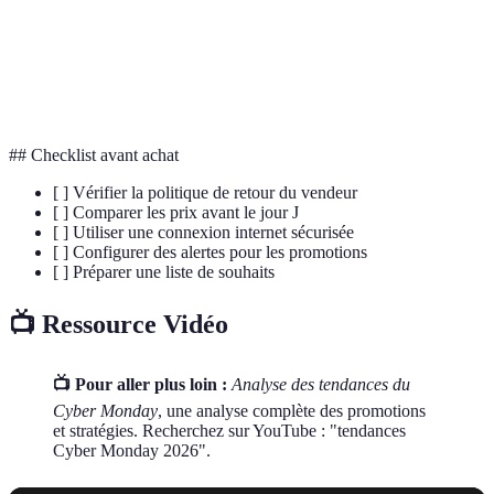
Commerce réalisé via Internet.
commerce
Black
Journée de promotions massives en magasins et en
Friday
ligne.
## Checklist avant achat
[ ] Vérifier la politique de retour du vendeur
[ ] Comparer les prix avant le jour J
[ ] Utiliser une connexion internet sécurisée
[ ] Configurer des alertes pour les promotions
[ ] Préparer une liste de souhaits
📺 Ressource Vidéo
📺 Pour aller plus loin :
Analyse des tendances du
Cyber Monday
, une analyse complète des promotions
et stratégies. Recherchez sur YouTube : "tendances
Cyber Monday 2026".