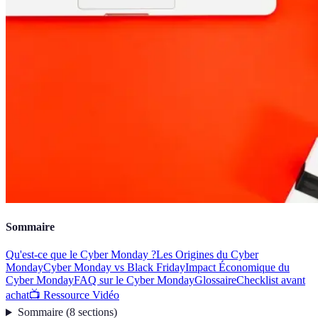
Sommaire
Qu'est-ce que le Cyber Monday ?
Les Origines du Cyber
Monday
Cyber Monday vs Black Friday
Impact Économique du
Cyber Monday
FAQ sur le Cyber Monday
Glossaire
Checklist avant
achat
📺 Ressource Vidéo
Sommaire
(
8
sections
)