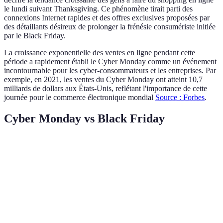
le lundi suivant Thanksgiving. Ce phénomène tirait parti des
connexions Internet rapides et des offres exclusives proposées par
des détaillants désireux de prolonger la frénésie consumériste initiée
par le Black Friday.
La croissance exponentielle des ventes en ligne pendant cette
période a rapidement établi le Cyber Monday comme un événement
incontournable pour les cyber-consommateurs et les entreprises. Par
exemple, en 2021, les ventes du Cyber Monday ont atteint 10,7
milliards de dollars aux États-Unis, reflétant l'importance de cette
journée pour le commerce électronique mondial
Source : Forbes
.
Cyber Monday vs Black Friday
Critère
Cyber Monday
Black Friday
Verdict
Meilleur
Canal
En ligne et
pour les
En ligne
principal
magasin
acheteurs en
ligne