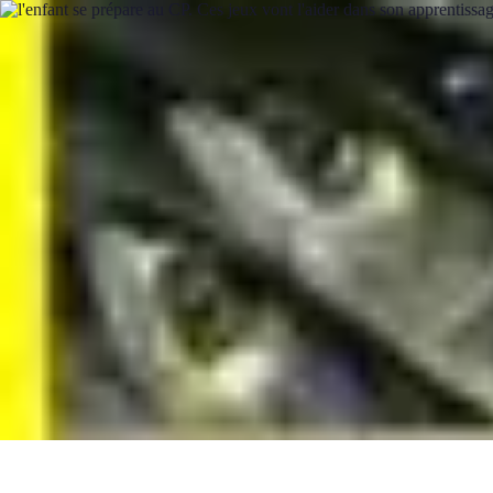
Promotions Black Friday
Promotions
Conseils d'Achats
Conseils et Astuces
Tendances
Comparai
Promotions Black Friday