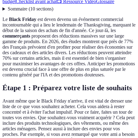
budget
Checklist avant achat
📺 Ressource Vidéo
Glossaire
Sommaire
(
10
sections
)
Le
Black Friday
est deven devenu un événement commercial
incontournable qui a lieu le lendemain de Thanksgiving, marquant le
début de la saison des achats de fin d'année. Ce jour-là, les
commerçants
proposent des réductions massives sur une large
gamme de produits. En 2026, des études montrent que près de 77%
des Français prévoient d'en profiter pour réaliser des économies sur
des cadeaux et des articles divers. Les réductions peuvent atteindre
70% sur certains articles, mais il est essentiel de bien s'organiser
pour maximiser les avantages de ces offres. Anticiper les promotions
est devenu crucial face à une offre de plus en plus saturée par le
contenu généré par l'IA et des promotions douteuses.
Étape 1 : Préparez votre liste de souhaits
Avant même que le Black Friday n'arrive, il est vital de dresser une
liste de ce que vous souhaitez acheter. Cela vous aidera à rester
concentré et à éviter l'achat impulsif. Pour ce faire, faites un tour de
toutes vos envies. Que souhaitez-vous vraiment acquérir ? Cela peut
inclure des produits technologiques, des vêtements, ou même des
articles ménagers. Pensez aussi à inclure des envies pour vos
proches. Par exemple, si vous avez remarqué que votre ami a besoin