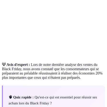
Jour de soldes massives qui suit Thanksgiving,
Black Friday
symbolisant le début des achats de Noël.
Comparateur
Outil permettant de voir les prix d'un produit sur
de prix
différents sites marchands.
Montant prévu à dépenser pour un achat, essentiel
Budget
pour éviter les dépenses excessives.
💡 Avis d'expert :
Lors de notre dernière analyse des ventes du
Black Friday, nous avons constaté que les consommateurs qui se
préparaient au préalable réussissaient à réaliser des économies 20%
plus importantes que ceux qui n'étaient pas préparés.
🧠 Quiz rapide :
Qu'est-ce qui est essentiel pour réussir ses
achats lors du Black Friday ?