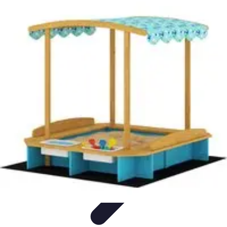
Promotions Black Friday
Promotions
Conseils d'Achats
Conseils et
Astuces
Tendances
Comparaison
Promotions Black Friday