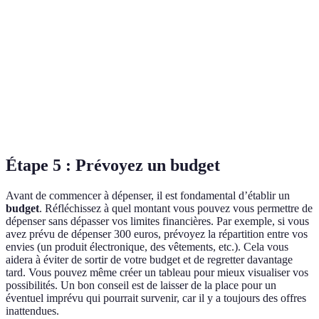
Avis des
Positifs
Mitigés
Très positifs
utilisateurs
Recommandé
Excellent
Pas
pour les
Verdict
pour les
recommandé
utilisateurs
débutants
avancés
Étape 5 : Prévoyez un budget
Avant de commencer à dépenser, il est fondamental d’établir un
budget
. Réfléchissez à quel montant vous pouvez vous permettre de
dépenser sans dépasser vos limites financières. Par exemple, si vous
avez prévu de dépenser 300 euros, prévoyez la répartition entre vos
envies (un produit électronique, des vêtements, etc.). Cela vous
aidera à éviter de sortir de votre budget et de regretter davantage
tard. Vous pouvez même créer un tableau pour mieux visualiser vos
possibilités. Un bon conseil est de laisser de la place pour un
éventuel imprévu qui pourrait survenir, car il y a toujours des offres
inattendues.