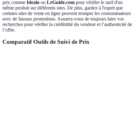
prix comme
Idealo
ou
LeGuide.com
pour vérifier le tarif d'un
même produit sur différents sites. De plus, gardez à l'esprit que
certains sites de vente en ligne peuvent tromper les consommateurs
avec de fausses promotions. Assurez-vous de toujours faire vos
recherches pour vérifier la crédibilité du vendeur et l’authenticité de
l’offre.
Comparatif Outils de Suivi de Prix
Critère
Outil A
Outil B
Outil C
Précision
Haute
Moyenne
Haute
Facilité
Facile
Complexe
Facile
d'utilisation
Historique
Oui
Non
Oui
de prix
Email &
Email
Notifications
Email
SMS
uniquement