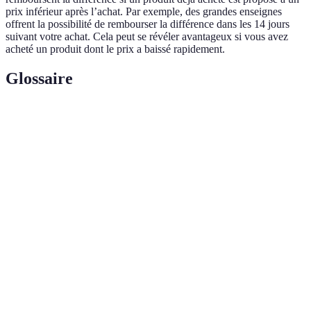
prix inférieur après l’achat. Par exemple, des grandes enseignes
offrent la possibilité de rembourser la différence dans les 14 jours
suivant votre achat. Cela peut se révéler avantageux si vous avez
acheté un produit dont le prix a baissé rapidement.
Glossaire
Terme
Définition
Journée de soldes extravagantes, qui suit la fête de
Black
Thanksgiving aux États-Unis, marquant le début des
Friday
achats de Noël.
Offre
Vente d’un ensemble de produits à un prix réduit par
Groupée
rapport à l'achat individuel.
Remise ou offre spéciale qui peut être utilisée lors d'un
Coupon
achat pour réduire le coût.