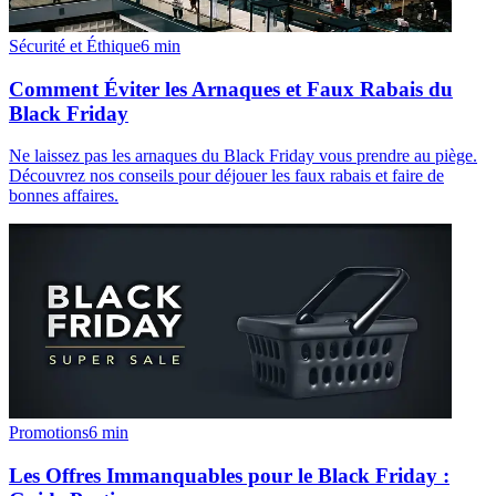
Sécurité et Éthique
6
min
Comment Éviter les Arnaques et Faux Rabais du
Black Friday
Ne laissez pas les arnaques du Black Friday vous prendre au piège.
Découvrez nos conseils pour déjouer les faux rabais et faire de
bonnes affaires.
Promotions
6
min
Les Offres Immanquables pour le Black Friday :