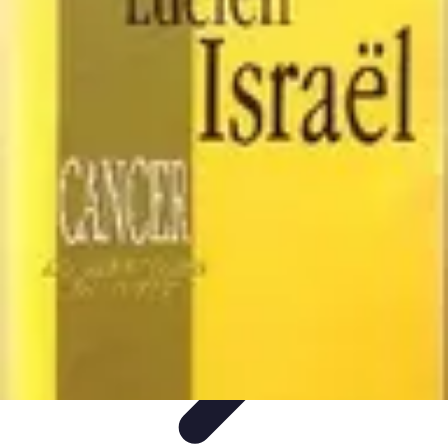
Promotions Black Friday
Promotions
Conseils d'Achats
Conseils et
Astuces
Tendances
Comparaison
Promotions Black Friday