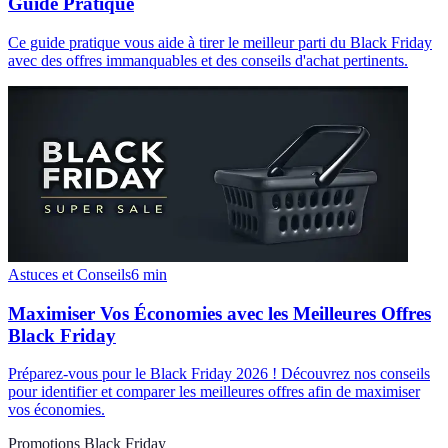
Guide Pratique
Ce guide pratique vous aide à tirer le meilleur parti du Black Friday
avec des offres immanquables et des conseils d'achat pertinents.
Astuces et Conseils
6
min
Maximiser Vos Économies avec les Meilleures Offres
Black Friday
Préparez-vous pour le Black Friday 2026 ! Découvrez nos conseils
pour identifier et comparer les meilleures offres afin de maximiser
vos économies.
Promotions Black Friday