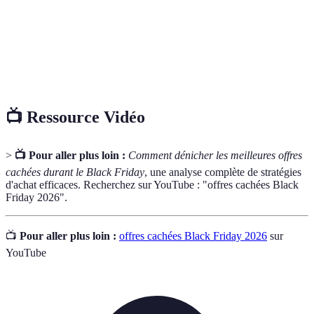
de Prix
meilleures offres disponibles pour un produit.
Événement de vente à grande échelle qui a lieu le
Black Friday
lendemain de Thanksgiving aux États-Unis,
caractérisé par des remises significatives.
📺 Ressource Vidéo
>
📺 Pour aller plus loin :
Comment dénicher les meilleures offres
cachées durant le Black Friday
, une analyse complète de stratégies
d'achat efficaces. Recherchez sur YouTube : "offres cachées Black
Friday 2026".
📺
Pour aller plus loin :
offres cachées Black Friday 2026
sur
YouTube