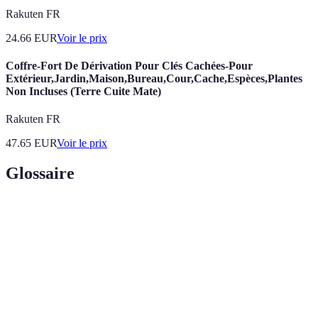
Rakuten FR
24.66
EUR
Voir le prix
Coffre-Fort De Dérivation Pour Clés Cachées-Pour
Extérieur,Jardin,Maison,Bureau,Cour,Cache,Espèces,Plantes
Non Incluses (Terre Cuite Mate)
Rakuten FR
47.65
EUR
Voir le prix
Glossaire
Terme
Définition
Promotions non largement annoncées et souvent
Offres
accessibles uniquement par des canaux
Cachées
spécifiques.
Comparaison
Outil ou méthode qui aide à identifier les