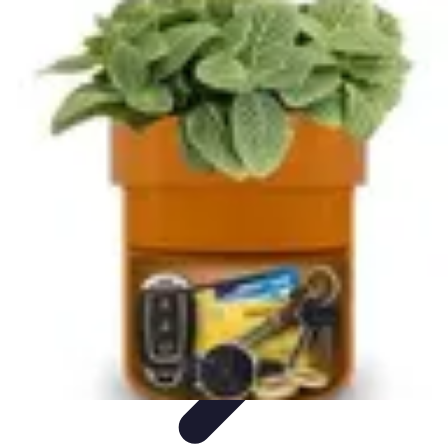
Promotions Black Friday
Promotions
Conseils d'Achats
Conseils et
Astuces
Tendances
Comparaison
Promotions Black Friday