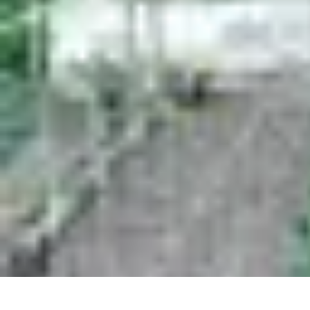
Promotions Black Friday
Promotions
Conseils d'Achats
Conseils et Astuces
Tendances
Comparai
Promotions Black Friday