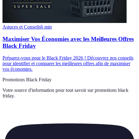
Astuces et Conseils
6
min
Maximiser Vos Économies avec les Meilleures Offres
Black Friday
Préparez-vous pour le Black Friday 2026 ! Découvrez nos conseils
pour identifier et comparer les meilleures offres afin de maximiser
vos économies.
Promotions Black Friday
Votre source d'information pour tout savoir sur
promotions black
friday
.