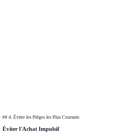
Offre B
Prix
149€
129€
139€
plus
promo
avantageuse
Prix de
199€
199€
199€
Identiques
référence
Alerté
Vérifiez
Historique
Alerté
Alerté en
en
avant
des prix
en août
septembre
juillet
d'acheter
4.5/5
4/5 sur
Offre B
Avis
4.3/5 sur
sur 300
500
légèrement
clients
200 avis
avis
avis
meilleure
## 4. Éviter les Pièges les Plus Courants
Éviter l'Achat Impulsif