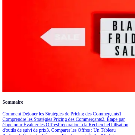
Sommaire
Comment Déjouer les Stratégies de Pricing des Commerçants
1.
Comprendre les Stratégies Pricing des Commerçants
2. Étape par
étape pour Évaluer les Offres
Préparation à la Recherche
Utilisation
d'outils de suivi de prix
3. Comparer les Offres : Un Tableau