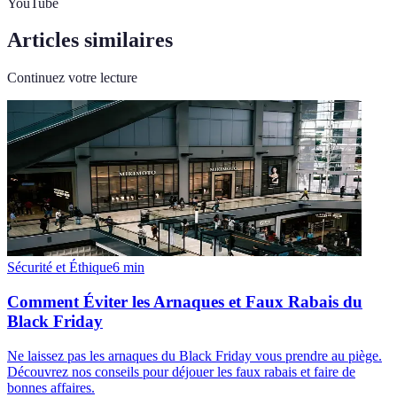
YouTube
Articles similaires
Continuez votre lecture
Sécurité et Éthique
6
min
Comment Éviter les Arnaques et Faux Rabais du
Black Friday
Ne laissez pas les arnaques du Black Friday vous prendre au piège.
Découvrez nos conseils pour déjouer les faux rabais et faire de
bonnes affaires.