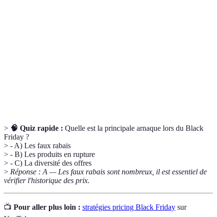
Stratégies
Ensemble de méthodes utilisées par les
Pricing
commerçants pour fixer les prix de leurs produits.
Psychologie
Étude de l'influence des prix sur les émotions et les
des prix
comportements d'achat des consommateurs.
Technique de marketing où un prix initial est
Ancrage
affiché pour faire apparaître une réduction
significative.
>
🧠 Quiz rapide :
Quelle est la principale arnaque lors du Black
Friday ?
> - A) Les faux rabais
> - B) Les produits en rupture
> - C) La diversité des offres
>
Réponse : A — Les faux rabais sont nombreux, il est essentiel de
vérifier l'historique des prix.
📺
Pour aller plus loin :
stratégies pricing Black Friday
sur