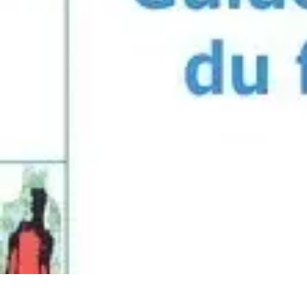
Promotions Black Friday
Promotions
Conseils d'Achats
Conseils et Astuces
Tendances
Comparai
Promotions Black Friday