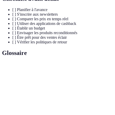
[ ] Planifier à l'avance
[ ] S'inscrire aux newsletters
[ ] Comparer les prix en temps réel
[ ] Utiliser des applications de cashback
[ ] Établir un budget
[ ] Envisager les produits reconditionnés
[ ] Être prêt pour des ventes éclair
[ ] Vérifier les politiques de retour
Glossaire
Terme
Définition
Le jour suivant Thanksgiving aux États-Unis,
Black Friday
marqué par d'importantes promotions
commerciales.
Un programme qui vous rembourse une partie de
Cashback
vos dépenses lors d'achats en ligne.