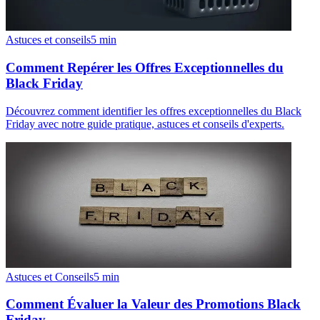
Astuces et conseils
5
min
Comment Repérer les Offres Exceptionnelles du
Black Friday
Découvrez comment identifier les offres exceptionnelles du Black
Friday avec notre guide pratique, astuces et conseils d'experts.
Astuces et Conseils
5
min
Comment Évaluer la Valeur des Promotions Black
Friday