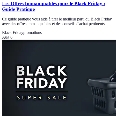
Les Offres Immanquables pour le Black Friday :
Guide Pratique
Ce guide pratique vous aide à tirer le meilleur parti du Black Friday
avec des offres immanquables et des conseils d'achat pertinents.
Black Friday
promotions
Aug 6