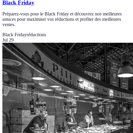
Black Friday
Préparez-vous pour le Black Friday et découvrez nos meilleures
astuces pour maximiser vos réductions et profiter des meilleures
ventes.
Black Friday
réductions
Jul 29