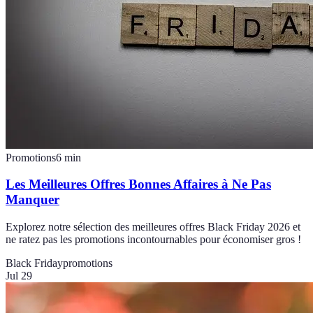
Promotions
6
min
Les Meilleures Offres Bonnes Affaires à Ne Pas
Manquer
Explorez notre sélection des meilleures offres Black Friday 2026 et
ne ratez pas les promotions incontournables pour économiser gros !
Black Friday
promotions
Jul 29