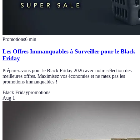
Promotions
6
min
Les Offres Immanquables à Surveiller pour le Black
Friday
Préparez-vous pour le Black Friday 2026 avec notre sélection des
meilleures offres. Maximisez vos économies et ne ratez pas les
promotions immanquables !
Black Friday
promotions
Aug 1