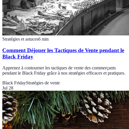
Stratégies et astuces
6
min
Comment Déjouer les Tactiques de Vente pendant le
Black Friday
Apprenez à contourner les tactiques de vente des commerçants
pendant le Black Friday grâce à nos stratégies efficaces et pratiques.
Black Friday
Stratégies de vente
Jul 28