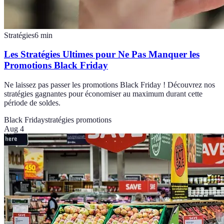
Stratégies
6
min
Les Stratégies Ultimes pour Ne Pas Manquer les
Promotions Black Friday
Ne laissez pas passer les promotions Black Friday ! Découvrez nos
stratégies gagnantes pour économiser au maximum durant cette
période de soldes.
Black Friday
stratégies promotions
Aug 4