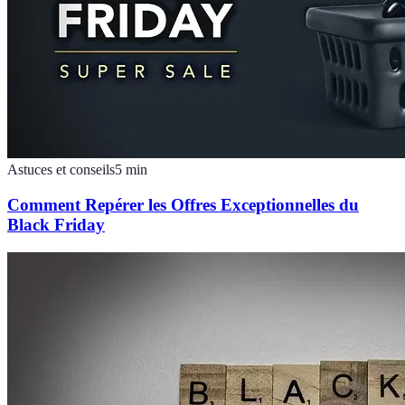
Astuces et conseils
5
min
Comment Repérer les Offres Exceptionnelles du
Black Friday