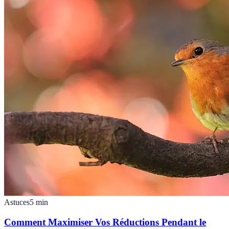
Astuces
5
min
Comment Maximiser Vos Réductions Pendant le