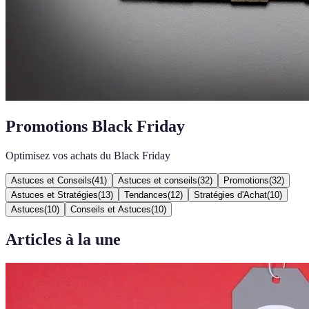
Promotions Black Friday
Optimisez vos achats du Black Friday
Astuces et Conseils
(
41
)
Astuces et conseils
(
32
)
Promotions
(
32
)
Astuces et Stratégies
(
13
)
Tendances
(
12
)
Stratégies d'Achat
(
10
)
Astuces
(
10
)
Conseils et Astuces
(
10
)
Articles à la une