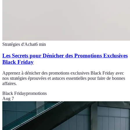
Stratégies d'Achat
6
min
Les Secrets pour Dénicher des Promotions Exclusives
Black Friday
Apprenez à dénicher des promotions exclusives Black Friday avec
nos stratégies éprouvées et astuces essentielles pour faire de bonnes
affaires.
Black Friday
promotions
Aug 7