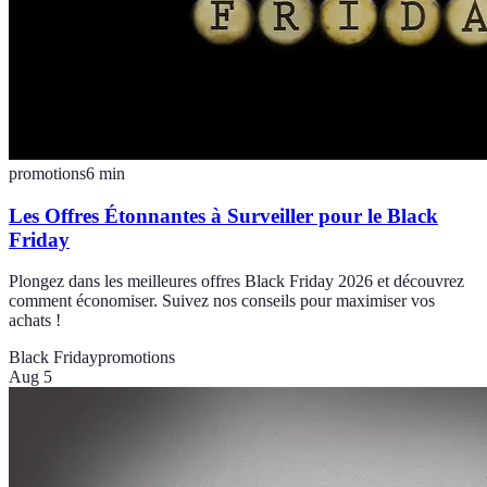
promotions
6
min
Les Offres Étonnantes à Surveiller pour le Black
Friday
Plongez dans les meilleures offres Black Friday 2026 et découvrez
comment économiser. Suivez nos conseils pour maximiser vos
achats !
Black Friday
promotions
Aug 5