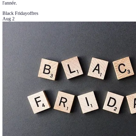
l'année.
Black Friday
offres
Aug 2