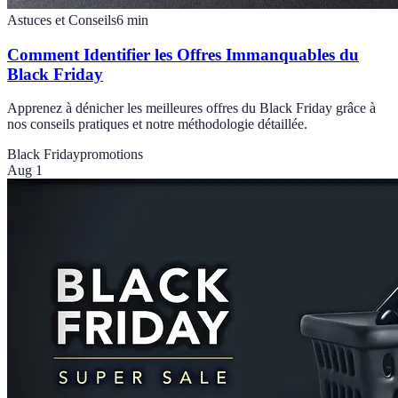
Astuces et Conseils
6
min
Comment Identifier les Offres Immanquables du
Black Friday
Apprenez à dénicher les meilleures offres du Black Friday grâce à
nos conseils pratiques et notre méthodologie détaillée.
Black Friday
promotions
Aug 1