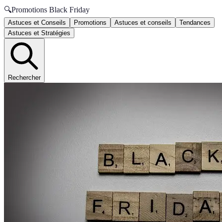
🔍
Promotions Black Friday
Astuces et Conseils
Promotions
Astuces et conseils
Tendances
Astuces et Stratégies
Rechercher