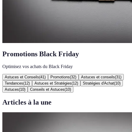
Promotions Black Friday
Optimisez vos achats du Black Friday
Astuces et Conseils
(
41
)
Promotions
(
32
)
Astuces et conseils
(
31
)
Tendances
(
12
)
Astuces et Stratégies
(
12
)
Stratégies d'Achat
(
10
)
Astuces
(
10
)
Conseils et Astuces
(
10
)
Articles à la une