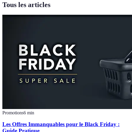
Tous les articles
Promotions
6
min
Les Offres Immanquables pour le Black Friday :
Guide Pratique