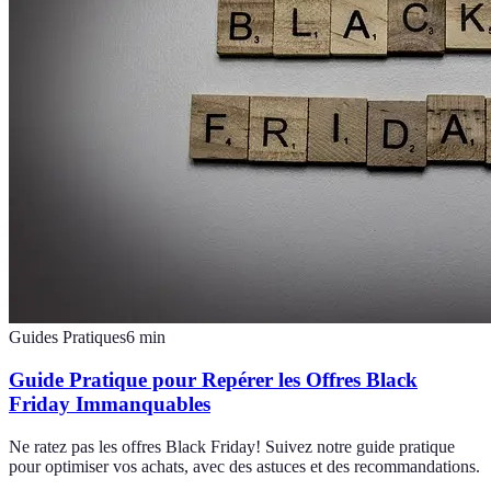
Guides Pratiques
6
min
Guide Pratique pour Repérer les Offres Black
Friday Immanquables
Ne ratez pas les offres Black Friday! Suivez notre guide pratique
pour optimiser vos achats, avec des astuces et des recommandations.