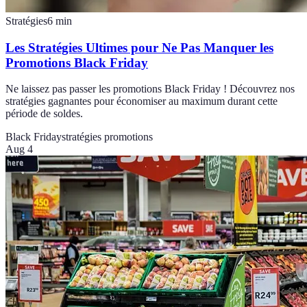
Stratégies
6
min
Les Stratégies Ultimes pour Ne Pas Manquer les
Promotions Black Friday
Ne laissez pas passer les promotions Black Friday ! Découvrez nos
stratégies gagnantes pour économiser au maximum durant cette
période de soldes.
Black Friday
stratégies promotions
Aug 4