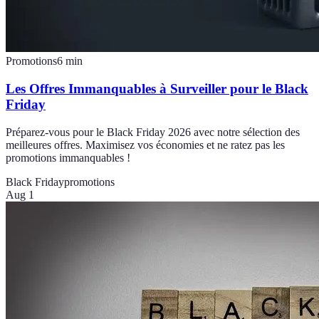
Promotions
6
min
Les Offres Immanquables à Surveiller pour le Black
Friday
Préparez-vous pour le Black Friday 2026 avec notre sélection des
meilleures offres. Maximisez vos économies et ne ratez pas les
promotions immanquables !
Black Friday
promotions
Aug 1