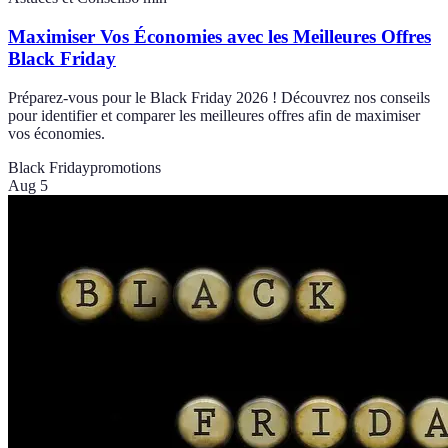
Maximiser Vos Économies avec les Meilleures Offres
Black Friday
Préparez-vous pour le Black Friday 2026 ! Découvrez nos conseils
pour identifier et comparer les meilleures offres afin de maximiser
vos économies.
Black Friday
promotions
Aug 5