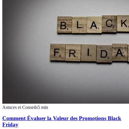
Astuces et Conseils
5
min
Comment Évaluer la Valeur des Promotions Black
Friday