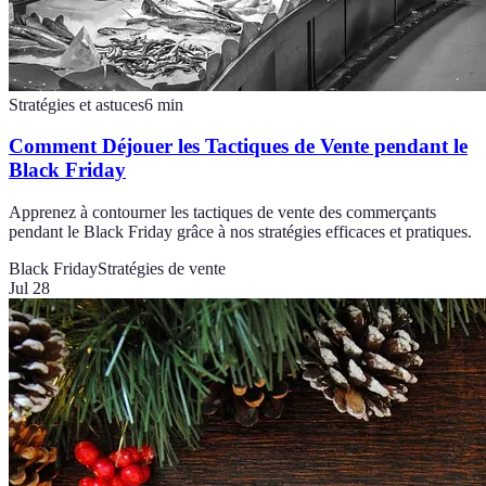
Stratégies et astuces
6
min
Comment Déjouer les Tactiques de Vente pendant le
Black Friday
Apprenez à contourner les tactiques de vente des commerçants
pendant le Black Friday grâce à nos stratégies efficaces et pratiques.
Black Friday
Stratégies de vente
Jul 28