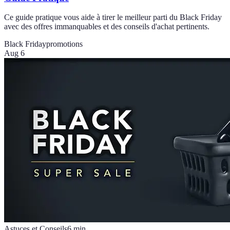
Ce guide pratique vous aide à tirer le meilleur parti du Black Friday
avec des offres immanquables et des conseils d'achat pertinents.
Black Friday
promotions
Aug 6
Astuces et Conseils
6
min