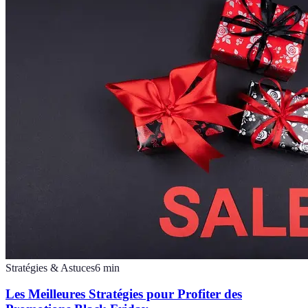
Stratégies & Astuces
6
min
Les Meilleures Stratégies pour Profiter des