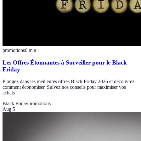
promotions
6
min
Les Offres Étonnantes à Surveiller pour le Black
Friday
Plongez dans les meilleures offres Black Friday 2026 et découvrez
comment économiser. Suivez nos conseils pour maximiser vos
achats !
Black Friday
promotions
Aug 5