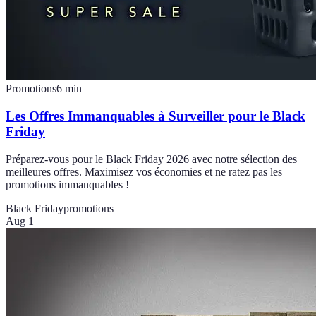
Promotions
6
min
Les Offres Immanquables à Surveiller pour le Black
Friday
Préparez-vous pour le Black Friday 2026 avec notre sélection des
meilleures offres. Maximisez vos économies et ne ratez pas les
promotions immanquables !
Black Friday
promotions
Aug 1