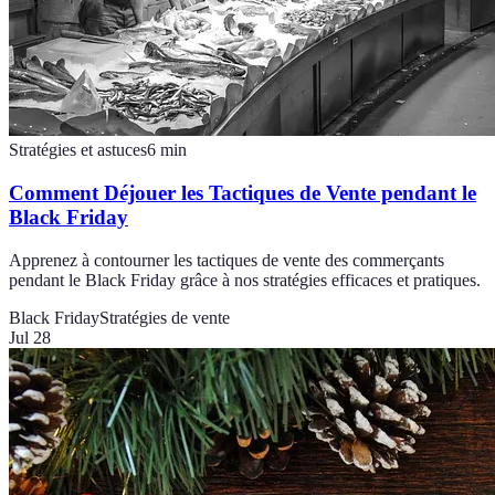
Stratégies et astuces
6
min
Comment Déjouer les Tactiques de Vente pendant le
Black Friday
Apprenez à contourner les tactiques de vente des commerçants
pendant le Black Friday grâce à nos stratégies efficaces et pratiques.
Black Friday
Stratégies de vente
Jul 28