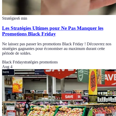
Stratégies
6
min
Les Stratégies Ultimes pour Ne Pas Manquer les
Promotions Black Friday
Ne laissez pas passer les promotions Black Friday ! Découvrez nos
stratégies gagnantes pour économiser au maximum durant cette
période de soldes.
Black Friday
stratégies promotions
Aug 4