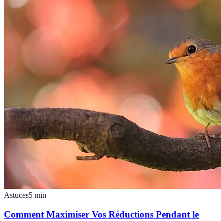
Astuces
5
min
Comment Maximiser Vos Réductions Pendant le