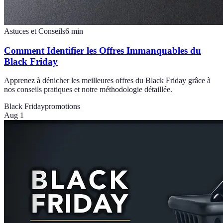
Astuces et Conseils
6
min
Comment Identifier les Offres Immanquables du
Black Friday
Apprenez à dénicher les meilleures offres du Black Friday grâce à
nos conseils pratiques et notre méthodologie détaillée.
Black Friday
promotions
Aug 1