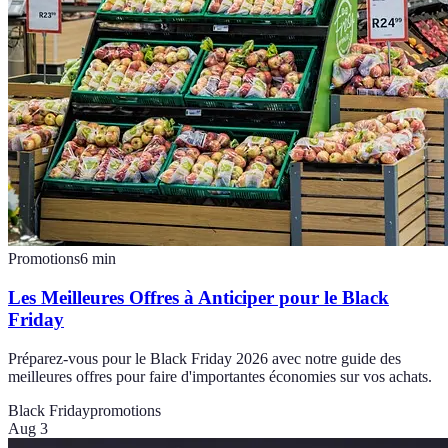
Promotions
6
min
Les Meilleures Offres à Anticiper pour le Black
Friday
Préparez-vous pour le Black Friday 2026 avec notre guide des
meilleures offres pour faire d'importantes économies sur vos achats.
Black Friday
promotions
Aug 3