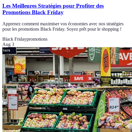
Les Meilleures Stratégies pour Profiter des
Promotions Black Friday
Apprenez comment maximiser vos économies avec nos stratégies
pour les promotions Black Friday. Soyez prêt pour le shopping !
Black Friday
promotions
Aug 3