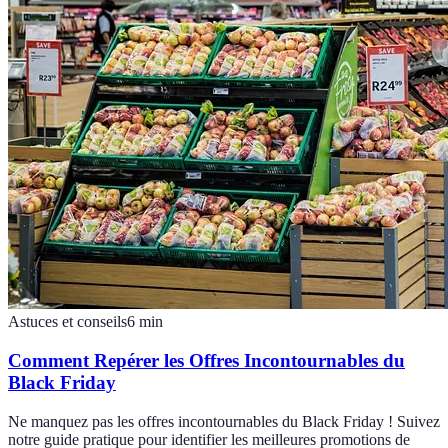
Astuces et conseils
6
min
Comment Repérer les Offres Incontournables du
Black Friday
Ne manquez pas les offres incontournables du Black Friday ! Suivez
notre guide pratique pour identifier les meilleures promotions de