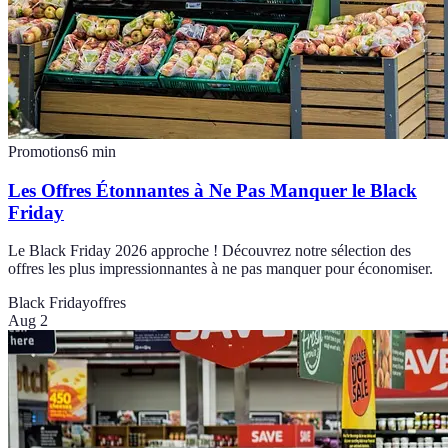
Promotions
6
min
Les Offres Étonnantes à Ne Pas Manquer le Black
Friday
Le Black Friday 2026 approche ! Découvrez notre sélection des
offres les plus impressionnantes à ne pas manquer pour économiser.
Black Friday
offres
Aug 2