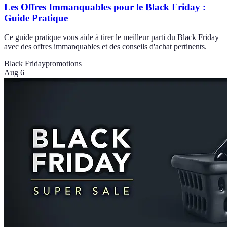
Les Offres Immanquables pour le Black Friday :
Guide Pratique
Ce guide pratique vous aide à tirer le meilleur parti du Black Friday
avec des offres immanquables et des conseils d'achat pertinents.
Black Friday
promotions
Aug 6